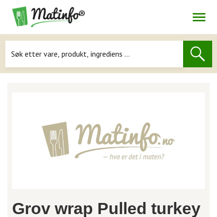
Åpne
Navigasjon
Grov wrap Pulled turkey