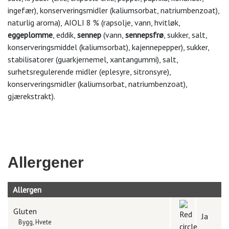
ingefær), konserveringsmidler (kaliumsorbat, natriumbenzoat),
naturlig aroma),
AIOLI 8 % (rapsolje, vann, hvitløk,
eggeplomme
, eddik,
sennep
(vann,
sennepsfrø
, sukker, salt,
konserveringsmiddel (kaliumsorbat), kajennepepper), sukker,
stabilisatorer (guarkjernemel, xantangummi), salt,
surhetsregulerende midler (eplesyre, sitronsyre),
konserveringsmidler (kaliumsorbat, natriumbenzoat),
gjærekstrakt).
Allergener
Allergen
Gluten
Ja
Bygg, Hvete