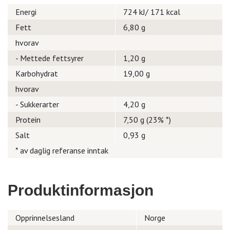
Energi
724 kJ/ 171 kcal
Fett
6,80 g
hvorav
- Mettede fettsyrer
1,20 g
Karbohydrat
19,00 g
hvorav
- Sukkerarter
4,20 g
Protein
7,50 g (23% *)
Salt
0,93 g
* av daglig referanse inntak
Produktinformasjon
Opprinnelsesland
Norge