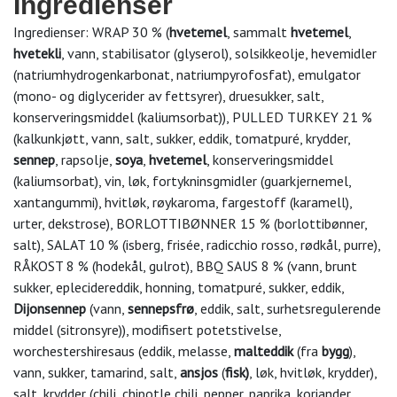
Ingredienser
Ingredienser:
WRAP 30 % (
hvetemel
, sammalt
hvetemel
,
hvetekli
, vann, stabilisator (glyserol), solsikkeolje, hevemidler
(natriumhydrogenkarbonat, natriumpyrofosfat), emulgator
(mono- og diglycerider av fettsyrer), druesukker, salt,
konserveringsmiddel (kaliumsorbat)), PULLED TURKEY 21 %
(kalkunkjøtt, vann, salt, sukker, eddik, tomatpuré, krydder,
sennep
, rapsolje,
soya
,
hvetemel
, konserveringsmiddel
(kaliumsorbat), vin, løk, fortykninsgmidler (guarkjernemel,
xantangummi), hvitløk, røykaroma, fargestoff (karamell),
urter, dekstrose), BORLOTTIBØNNER 15 % (borlottibønner,
salt), SALAT 10 % (isberg, frisée, radicchio rosso, rødkål, purre),
RÅKOST 8 % (hodekål, gulrot), BBQ SAUS 8 % (vann, brunt
sukker, eplecidereddik, honning, tomatpuré, sukker, eddik,
Dijonsennep
(vann,
sennepsfrø
, eddik, salt, surhetsregulerende
middel (sitronsyre)), modifisert potetstivelse,
worchestershiresaus (eddik, melasse,
malteddik
(fra
bygg
),
vann, sukker, tamarind, salt,
ansjos
(
fisk)
, løk, hvitløk, krydder),
salt, krydder (chili, chipotle chili, pepper, paprika, koriander,