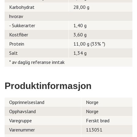
Karbohydrat
28,00 g
hvorav
- Sukkerarter
1,40 g
Kostfiber
3,60 g
Protein
11,00 g (33% *)
Salt
1,34 g
* av daglig referanse inntak
Produktinformasjon
Opprinnelsesland
Norge
Opphavsland
Norge
Varegruppe
Ferskt brød
Varenummer
113051