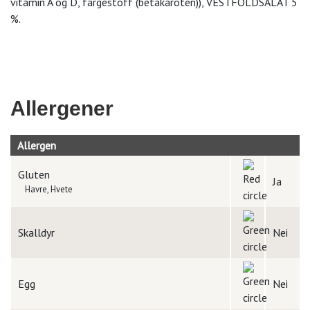
vitamin A og D, fargestoff (betakaroten)), VESTFOLDSALAT 5
%.
Allergener
Allergen
Gluten
Ja
Havre, Hvete
Skalldyr
Nei
Egg
Nei