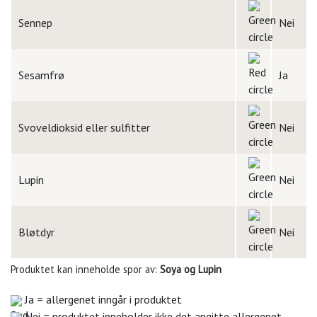
Sennep
Nei
Sesamfrø
Ja
Svoveldioksid eller sulfitter
Nei
Lupin
Nei
Bløtdyr
Nei
Produktet kan inneholde spor av:
Soya og Lupin
Ja = allergenet inngår i produktet
Nei = produktet inneholder ikke det angitte allergenet