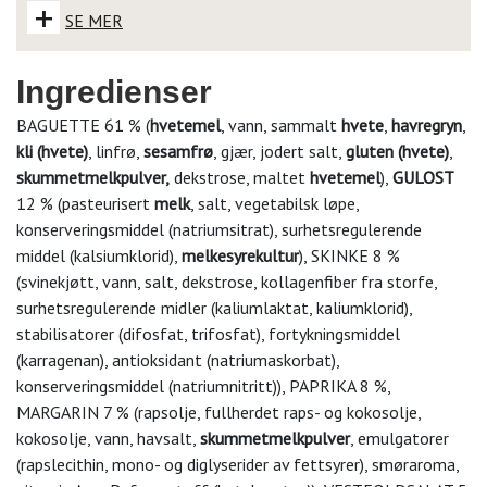
+
SE MER
Ingredienser
BAGUETTE 61 % (
hvetemel
, vann, sammalt
hvete
,
havregryn
,
kli (hvete)
, linfrø,
sesamfrø
, gjær, jodert salt,
gluten (hvete)
,
skummetmelkpulver,
dekstrose, maltet
hvetemel
),
GULOST
12 % (pasteurisert
melk
, salt, vegetabilsk løpe,
konserveringsmiddel (natriumsitrat), surhetsregulerende
middel (kalsiumklorid),
melkesyrekultur
), SKINKE 8 %
(svinekjøtt, vann, salt, dekstrose, kollagenfiber fra storfe,
surhetsregulerende midler (kaliumlaktat, kaliumklorid),
stabilisatorer (difosfat, trifosfat), fortykningsmiddel
(karragenan), antioksidant (natriumaskorbat),
konserveringsmiddel (natriumnitritt)), PAPRIKA 8 %,
MARGARIN 7 % (rapsolje, fullherdet raps- og kokosolje,
kokosolje, vann, havsalt,
skummetmelkpulver
, emulgatorer
(rapslecithin, mono- og diglyserider av fettsyrer), smøraroma,