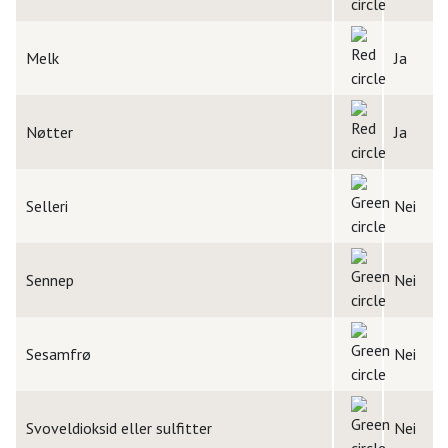
Melk
Ja
Nøtter
Ja
Selleri
Nei
Sennep
Nei
Sesamfrø
Nei
Svoveldioksid eller sulfitter
Nei