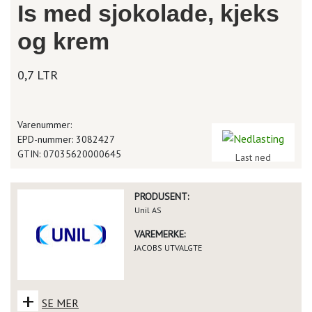
Is med sjokolade, kjeks
og krem
0,7 LTR
Varenummer:
EPD-nummer: 3082427
GTIN: 07035620000645
Last ned
PRODUSENT:
Unil AS
VAREMERKE:
JACOBS UTVALGTE
+
SE MER