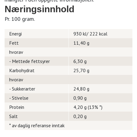
Næringsinnhold
Pr. 100 gram.
Energi
930 kJ/ 222 kcal
Fett
11,40 g
hvorav
- Mettede fettsyrer
6,30 g
Karbohydrat
25,70 g
hvorav
- Sukkerarter
24,80 g
- Stivelse
0,90 g
Protein
4,20 g (13% *)
Salt
0,20 g
* av daglig referanse inntak