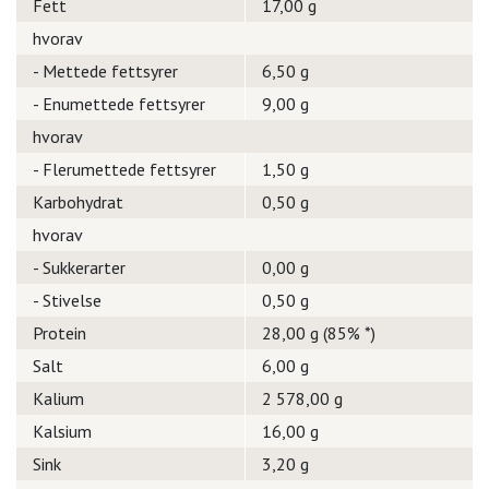
Fett
17,00 g
hvorav
- Mettede fettsyrer
6,50 g
- Enumettede fettsyrer
9,00 g
hvorav
- Flerumettede fettsyrer
1,50 g
Karbohydrat
0,50 g
hvorav
- Sukkerarter
0,00 g
- Stivelse
0,50 g
Protein
28,00 g (85% *)
Salt
6,00 g
Kalium
2 578,00 g
Kalsium
16,00 g
Sink
3,20 g