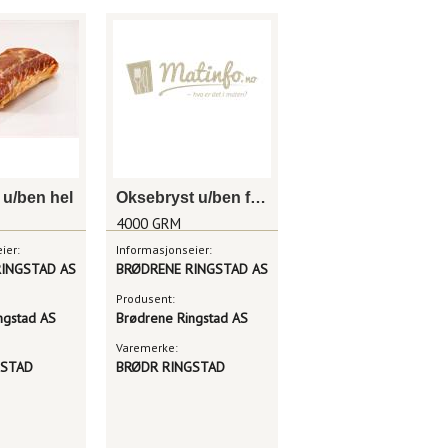
u/ben hel
Oksebryst u/ben frittgående storfe
4000 GRM
ier:
Informasjonseier:
INGSTAD AS
BRØDRENE RINGSTAD AS
Produsent:
ngstad AS
Brødrene Ringstad AS
Varemerke:
GSTAD
BRØDR RINGSTAD