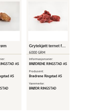
trøm
Grytekjøtt ternet frittgående storfe
6000 GRM
ier:
Informasjonseier:
INGSTAD AS
BRØDRENE RINGSTAD AS
Produsent:
ngstad AS
Brødrene Ringstad AS
Varemerke:
GSTAD
BRØDR RINGSTAD