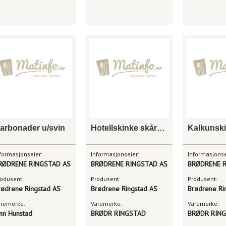
arbonader u/svin
Hotellskinke skåret 500g x 12
formasjonseier:
Informasjonseier:
Informasjonse
RØDRENE RINGSTAD AS
BRØDRENE RINGSTAD AS
BRØDRENE R
odusent:
Produsent:
Produsent:
rødrene Ringstad AS
Brødrene Ringstad AS
Brødrene Ri
aremerke:
Varemerke:
Varemerke:
inn Hunstad
BRØDR RINGSTAD
BRØDR RIN