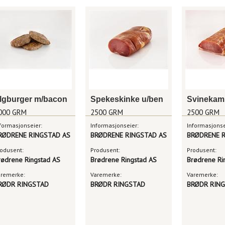
lgburger m/bacon
Spekeskinke u/ben
Svinekam 
000 GRM
2500 GRM
2500 GRM
formasjonseier:
Informasjonseier:
Informasjonse
RØDRENE RINGSTAD AS
BRØDRENE RINGSTAD AS
BRØDRENE R
odusent:
Produsent:
Produsent:
rødrene Ringstad AS
Brødrene Ringstad AS
Brødrene Ri
aremerke:
Varemerke:
Varemerke:
RØDR RINGSTAD
BRØDR RINGSTAD
BRØDR RIN