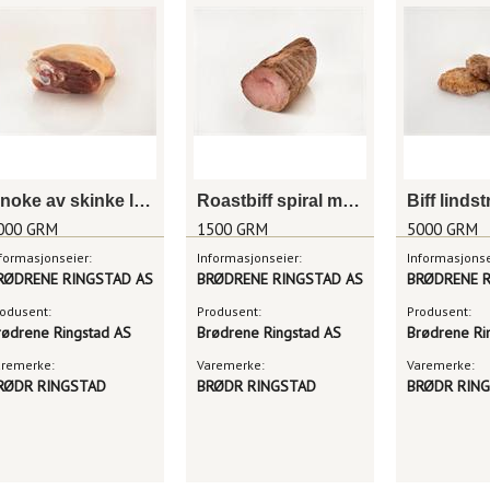
Knoke av skinke lettsaltet
Roastbiff spiral m/sjy
Biff linds
000 GRM
1500 GRM
5000 GRM
formasjonseier:
Informasjonseier:
Informasjonse
RØDRENE RINGSTAD AS
BRØDRENE RINGSTAD AS
BRØDRENE R
odusent:
Produsent:
Produsent:
rødrene Ringstad AS
Brødrene Ringstad AS
Brødrene Ri
aremerke:
Varemerke:
Varemerke:
RØDR RINGSTAD
BRØDR RINGSTAD
BRØDR RIN