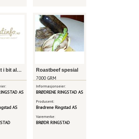
Ribbestekt i bit aluform
Roastbeef spesial
7000 GRM
ier:
Informasjonseier:
INGSTAD AS
BRØDRENE RINGSTAD AS
Produsent:
ngstad AS
Brødrene Ringstad AS
Varemerke:
GSTAD
BRØDR RINGSTAD