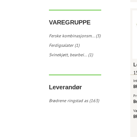
VAREGRUPPE
Ferske kombinasjonsm... (3)
Ferdigsalater (1)
Svinekjøtt, bearbei... (1)
L
1
In
Leverandør
B
Pr
Brødrene ringstad as (163)
B
V
B