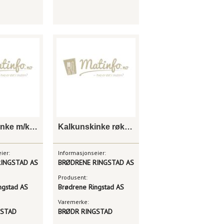
Kalkunskinke m/krydder
Kalkunskinke røkt skåret 200g
ier:
Informasjonseier:
INGSTAD AS
BRØDRENE RINGSTAD AS
Produsent:
ngstad AS
Brødrene Ringstad AS
Varemerke:
GSTAD
BRØDR RINGSTAD