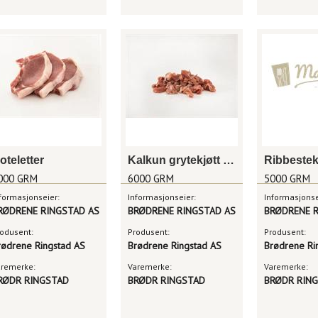
oteletter
Kalkun grytekjøtt ternet
000 GRM
6000 GRM
5000 GRM
formasjonseier:
Informasjonseier:
Informasjonse
RØDRENE RINGSTAD AS
BRØDRENE RINGSTAD AS
BRØDRENE R
odusent:
Produsent:
Produsent:
rødrene Ringstad AS
Brødrene Ringstad AS
Brødrene Ri
aremerke:
Varemerke:
Varemerke:
RØDR RINGSTAD
BRØDR RINGSTAD
BRØDR RIN