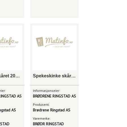
Fenalår skåret 200gx25
Spekeskinke skåret 200gx25
ier:
Informasjonseier:
INGSTAD AS
BRØDRENE RINGSTAD AS
Produsent:
ngstad AS
Brødrene Ringstad AS
Varemerke:
GSTAD
BRØDR RINGSTAD