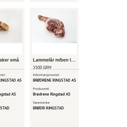
aker små
Lammelår m/ben lettsaltet/røkt
3500 GRM
ier:
Informasjonseier:
INGSTAD AS
BRØDRENE RINGSTAD AS
Produsent:
ngstad AS
Brødrene Ringstad AS
Varemerke:
GSTAD
BRØDR RINGSTAD