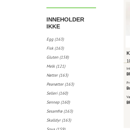
INNEHOLDER
IKKE
Egg (163)
Fisk (163)
Gluten (158)
1
Melk (121)
In
B
Nøtter (163)
Pr
Peanøtter (163)
B
Selleri (160)
V
Sennep (160)
B
Sesamfrø (163)
Skalldyr (163)
Soya (159)