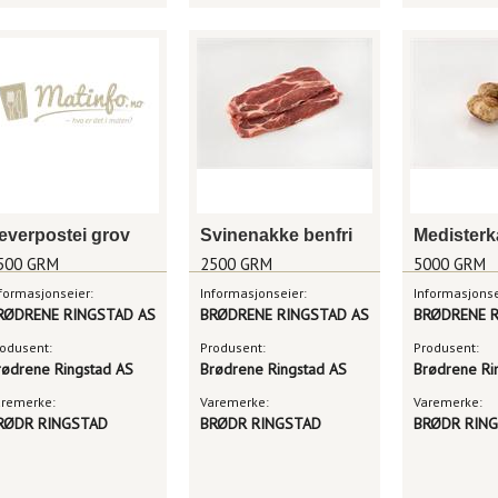
everpostei grov
Svinenakke benfri
Medisterk
500 GRM
2500 GRM
5000 GRM
formasjonseier:
Informasjonseier:
Informasjonse
RØDRENE RINGSTAD AS
BRØDRENE RINGSTAD AS
BRØDRENE R
odusent:
Produsent:
Produsent:
rødrene Ringstad AS
Brødrene Ringstad AS
Brødrene Ri
aremerke:
Varemerke:
Varemerke:
RØDR RINGSTAD
BRØDR RINGSTAD
BRØDR RIN