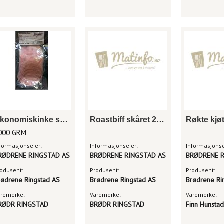
Økonomiskinke skåret
Roastbiff skåret 200g x 25
Røkte kjø
000 GRM
formasjonseier:
Informasjonseier:
Informasjonse
RØDRENE RINGSTAD AS
BRØDRENE RINGSTAD AS
BRØDRENE R
odusent:
Produsent:
Produsent:
rødrene Ringstad AS
Brødrene Ringstad AS
Brødrene Ri
aremerke:
Varemerke:
Varemerke:
RØDR RINGSTAD
BRØDR RINGSTAD
Finn Hunstad