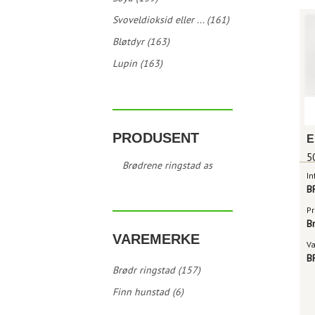
Svoveldioksid eller ... (161)
Bløtdyr (163)
Lupin (163)
PRODUSENT
E
5
Brødrene ringstad as
In
B
Pr
B
VAREMERKE
V
B
Brødr ringstad (157)
Finn hunstad (6)