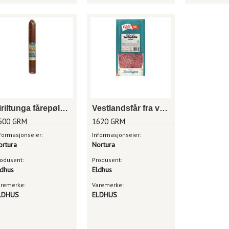
Tiriltunga fårepølse hel 1,5kg
Vestlandsfår fra voss 18x90g enh
500 GRM
1620 GRM
formasjonseier:
Informasjonseier:
ortura
Nortura
odusent:
Produsent:
ldhus
Eldhus
aremerke:
Varemerke:
LDHUS
ELDHUS