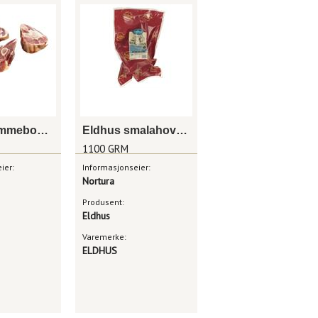
Eldhus lammebog skivet fryst
Eldhus smalahove delt 1,1kg enh fr
1100 GRM
ier:
Informasjonseier:
Nortura
Produsent:
Eldhus
Varemerke:
ELDHUS