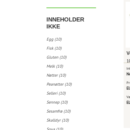
INNEHOLDER
IKKE
Egg (10)
Fisk (10)
Gluten (10)
1
Melk (10)
In
N
Nøtter (10)
Pr
Peanøtter (10)
E
Selleri (10)
V
Sennep (10)
E
Sesamfrø (10)
Skalldyr (10)
Soya (10)