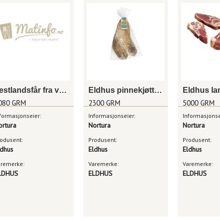
Vestlandsfår fra voss 12x90g enh
Eldhus pinnekjøtt lam hel 2,3kg pk
080 GRM
2300 GRM
5000 GRM
formasjonseier:
Informasjonseier:
Informasjonse
ortura
Nortura
Nortura
odusent:
Produsent:
Produsent:
ldhus
Eldhus
Eldhus
aremerke:
Varemerke:
Varemerke:
LDHUS
ELDHUS
ELDHUS