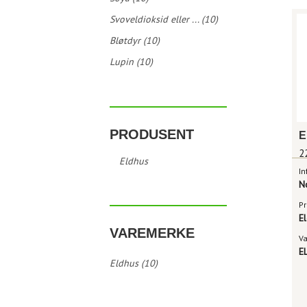
Svoveldioksid eller ... (10)
Bløtdyr (10)
Lupin (10)
PRODUSENT
2
Eldhus
In
N
Pr
E
VAREMERKE
V
E
Eldhus (10)