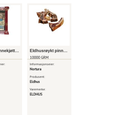
Eldhus pinnekjøtt lam kappet pk
Eldhusrøykt pinnekjøt lam 10kg frys
10000 GRM
ier:
Informasjonseier:
Nortura
Produsent:
Eldhus
Varemerke:
ELDHUS