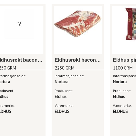
Eldhusrøkt bacon u/svor bit pk frys
Eldhusrøkt bacon u/svor, bit
250 GRM
2250 GRM
1100 GRM
formasjonseier:
Informasjonseier:
Informasjonse
ortura
Nortura
Nortura
odusent:
Produsent:
Produsent:
ldhus
Eldhus
Eldhus
aremerke:
Varemerke:
Varemerke:
LDHUS
ELDHUS
ELDHUS