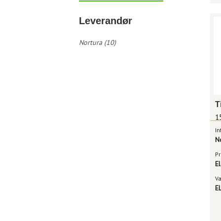
Leverandør
Nortura (10)
1
In
N
Pr
E
V
E