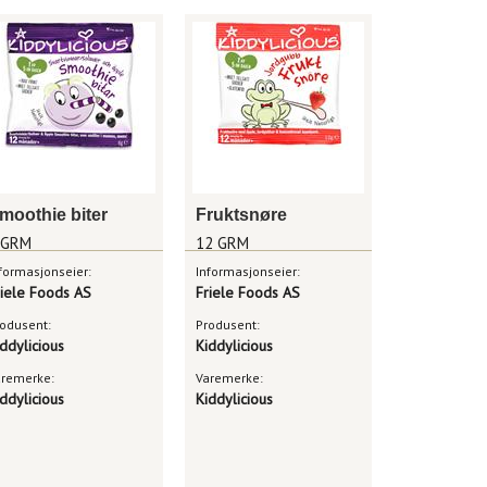
moothie biter
Fruktsnøre
 GRM
12 GRM
formasjonseier:
Informasjonseier:
riele Foods AS
Friele Foods AS
odusent:
Produsent:
ddylicious
Kiddylicious
aremerke:
Varemerke:
ddylicious
Kiddylicious