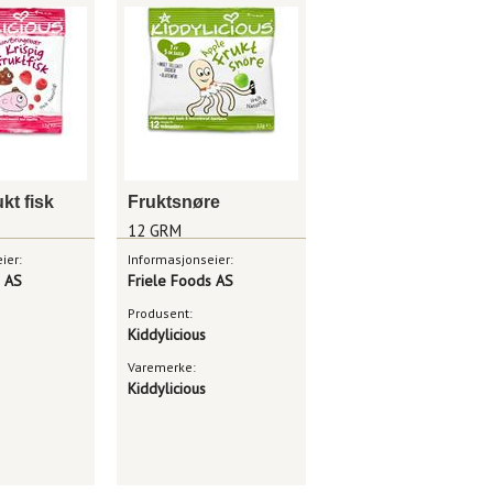
ukt fisk
Fruktsnøre
12 GRM
ier:
Informasjonseier:
s AS
Friele Foods AS
Produsent:
Kiddylicious
Varemerke:
Kiddylicious