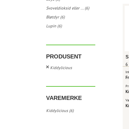
Svoveldioksid eller ... (6)
Bløtdyr (6)
Lupin (6)
PRODUSENT
S
6
Kiddylicious
In
F
Pr
Ki
VAREMERKE
V
Ki
Kiddylicious (6)