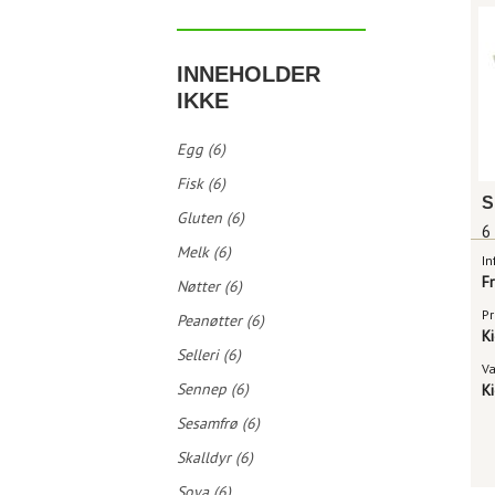
INNEHOLDER
IKKE
Egg (6)
Fisk (6)
S
Gluten (6)
6
Melk (6)
In
F
Nøtter (6)
Pr
Peanøtter (6)
Ki
Selleri (6)
V
Sennep (6)
Ki
Sesamfrø (6)
Skalldyr (6)
Soya (6)