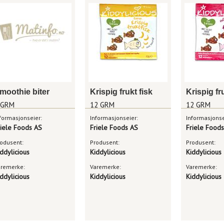
moothie biter
Krispig frukt fisk
Krispig fr
 GRM
12 GRM
12 GRM
formasjonseier:
Informasjonseier:
Informasjonse
riele Foods AS
Friele Foods AS
Friele Food
odusent:
Produsent:
Produsent:
ddylicious
Kiddylicious
Kiddylicious
aremerke:
Varemerke:
Varemerke:
ddylicious
Kiddylicious
Kiddylicious