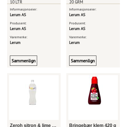
10 LTR
20 GRM
Informasjonseier:
Informasjonseier:
Lerum AS
Lerum AS
Produsent:
Produsent:
Lerum AS
Lerum AS
Varemerke:
Varemerke:
Lerum
Lerum
Sammenlign
Sammenlign
Zeroh sitron & lime 0,8 liter
Bringebær klem 420 g