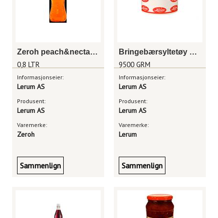
Zeroh peach&nectar 0,8 liter
Bringebærsyltetøy 9,5 kg
0,8 LTR
9500 GRM
Informasjonseier:
Informasjonseier:
Lerum AS
Lerum AS
Produsent:
Produsent:
Lerum AS
Lerum AS
Varemerke:
Varemerke:
Zeroh
Lerum
Sammenlign
Sammenlign