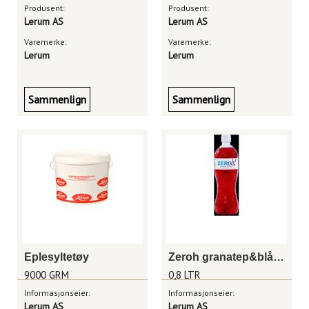
Produsent:
Produsent:
Lerum AS
Lerum AS
Varemerke:
Varemerke:
Lerum
Lerum
Sammenlign
Sammenlign
Eplesyltetøy
Zeroh granatep&blåbær 0,8 liter
9000 GRM
0,8 LTR
Informasjonseier:
Informasjonseier:
Lerum AS
Lerum AS