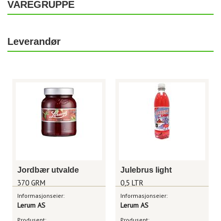
VAREGRUPPE
Leverandør
Jordbær utvalde
Julebrus light
370 GRM
0,5 LTR
Informasjonseier:
Informasjonseier:
Lerum AS
Lerum AS
Produsent:
Produsent: