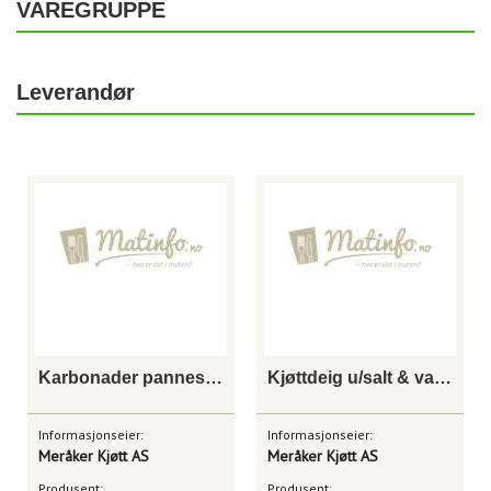
VAREGRUPPE
Leverandør
Karbonader pannestekte 2,5 kg
Kjøttdeig u/salt & vann 2,5 kg
Informasjonseier:
Informasjonseier:
Meråker Kjøtt AS
Meråker Kjøtt AS
Produsent:
Produsent: