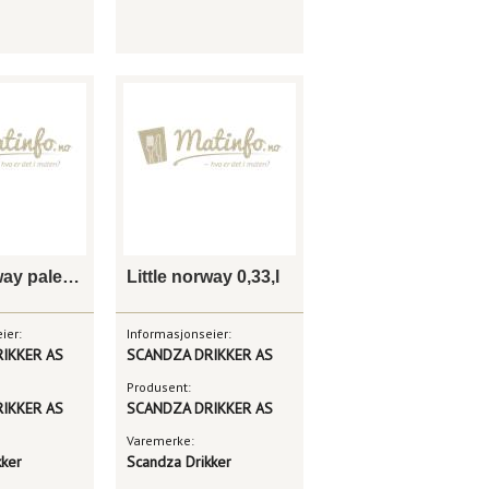
Little norway pale ale, 4 x 0,44l
Little norway 0,33,l
ier:
Informasjonseier:
IKKER AS
SCANDZA DRIKKER AS
Produsent:
IKKER AS
SCANDZA DRIKKER AS
Varemerke:
kker
Scandza Drikker