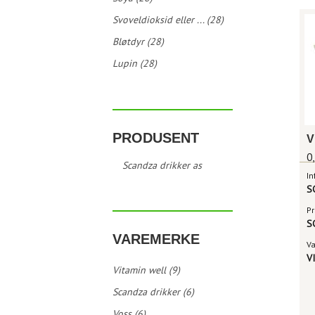
Svoveldioksid eller ... (28)
Bløtdyr (28)
Lupin (28)
PRODUSENT
V
0
Scandza drikker as
In
S
Pr
S
VAREMERKE
V
V
Vitamin well (9)
Scandza drikker (6)
Voss (6)