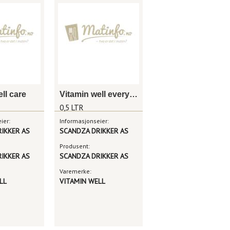
ll care
Vitamin well everyday
0,5 LTR
ier:
Informasjonseier:
IKKER AS
SCANDZA DRIKKER AS
Produsent:
IKKER AS
SCANDZA DRIKKER AS
Varemerke:
LL
VITAMIN WELL