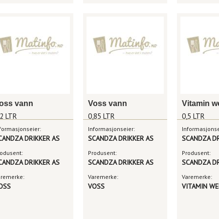
oss vann
Voss vann
,2 LTR
0,85 LTR
0,5 LTR
formasjonseier:
Informasjonseier:
Informasjonse
CANDZA DRIKKER AS
SCANDZA DRIKKER AS
SCANDZA DR
odusent:
Produsent:
Produsent:
CANDZA DRIKKER AS
SCANDZA DRIKKER AS
SCANDZA DR
aremerke:
Varemerke:
Varemerke:
OSS
VOSS
VITAMIN WE