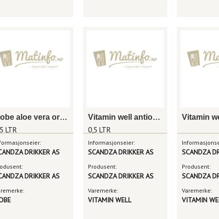
Nobe aloe vera original
Vitamin well antioxidant
,5 LTR
0,5 LTR
formasjonseier:
Informasjonseier:
Informasjonse
CANDZA DRIKKER AS
SCANDZA DRIKKER AS
SCANDZA DR
odusent:
Produsent:
Produsent:
CANDZA DRIKKER AS
SCANDZA DRIKKER AS
SCANDZA DR
aremerke:
Varemerke:
Varemerke:
OBE
VITAMIN WELL
VITAMIN WE