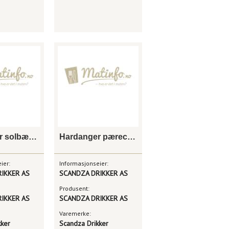
Hardanger solbærcider, 4 x 0,5l
Hardanger pærecider, 4 x 0,5l
ier:
Informasjonseier:
IKKER AS
SCANDZA DRIKKER AS
Produsent:
IKKER AS
SCANDZA DRIKKER AS
Varemerke:
kker
Scandza Drikker