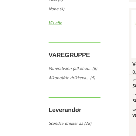
Nobe (4)
Vis alle
VAREGRUPPE
V
Mineralvann (alkohol... (6)
0
Alkoholfrie drikkeva... (4)
In
S
Pr
S
Leverandør
V
V
Scandza drikker as (28)