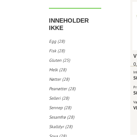
INNEHOLDER
IKKE
Egg (28)
Fisk (28)
V
Gluten (25)
0
Melk (28)
In
S
Nøtter (28)
Pr
Peanøtter (28)
S
Selleri (28)
V
Sennep (28)
V
Sesamfrø (28)
Skalldyr (28)
Soya (28)