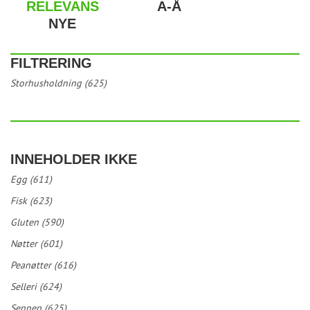
RELEVANS
A-Å
NYE
FILTRERING
Storhusholdning (625)
INNEHOLDER IKKE
Egg (611)
Fisk (623)
Gluten (590)
Nøtter (601)
Peanøtter (616)
Selleri (624)
Sennep (625)