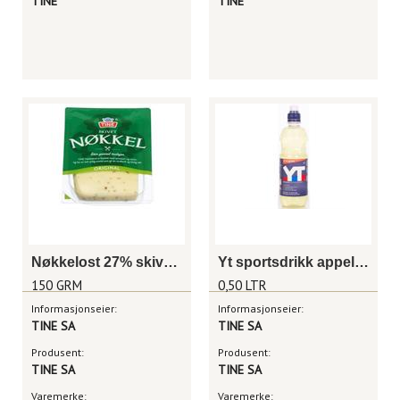
TINE
TINE
Nøkkelost 27% skiver 150g
Yt sportsdrikk appelsin 1/2 liter
150 GRM
0,50 LTR
Informasjonseier:
Informasjonseier:
TINE SA
TINE SA
Produsent:
Produsent:
TINE SA
TINE SA
Varemerke:
Varemerke: