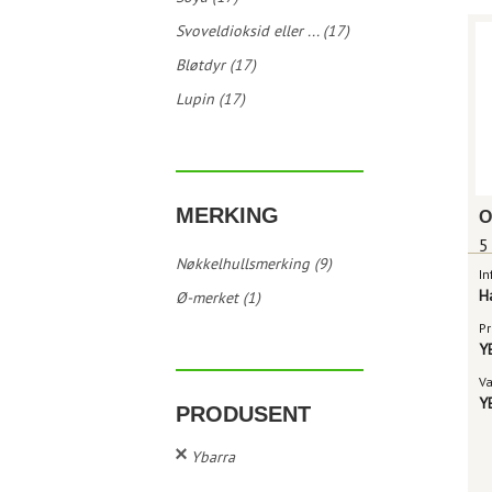
Svoveldioksid eller ... (17)
Bløtdyr (17)
Lupin (17)
MERKING
5
Nøkkelhullsmerking (9)
In
H
Ø-merket (1)
Pr
Y
V
Y
PRODUSENT
Ybarra