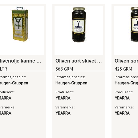
Olivenolje kanne 5liter
Oliven sort skivet 568g
 LTR
568 GRM
425 GRM
formasjonseier:
Informasjonseier:
Informasjonse
augen-Gruppen
Haugen-Gruppen
Haugen-Gru
odusent:
Produsent:
Produsent:
BARRA
YBARRA
YBARRA
aremerke:
Varemerke:
Varemerke:
BARRA
YBARRA
YBARRA