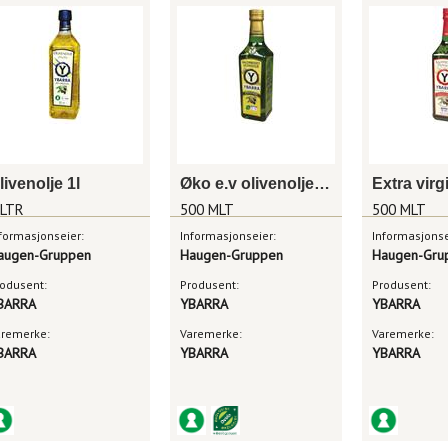
livenolje 1l
Øko e.v olivenolje 500ml
 LTR
500 MLT
500 MLT
formasjonseier:
Informasjonseier:
Informasjonse
augen-Gruppen
Haugen-Gruppen
Haugen-Gru
odusent:
Produsent:
Produsent:
BARRA
YBARRA
YBARRA
aremerke:
Varemerke:
Varemerke:
BARRA
YBARRA
YBARRA