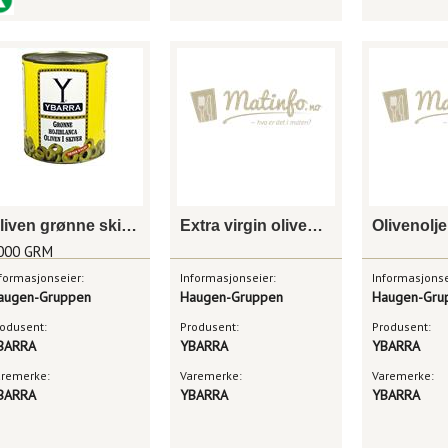
Oliven grønne skivet 3kg
Extra virgin olivenolje 15x1l
Olivenolje
000 GRM
formasjonseier:
Informasjonseier:
Informasjonse
augen-Gruppen
Haugen-Gruppen
Haugen-Gru
odusent:
Produsent:
Produsent:
BARRA
YBARRA
YBARRA
aremerke:
Varemerke:
Varemerke:
BARRA
YBARRA
YBARRA