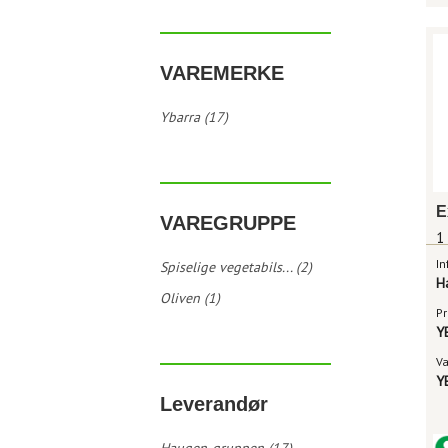
VAREMERKE
Ybarra (17)
VAREGRUPPE
1
In
Spiselige vegetabils... (2)
H
Oliven (1)
Pr
Y
V
Y
Leverandør