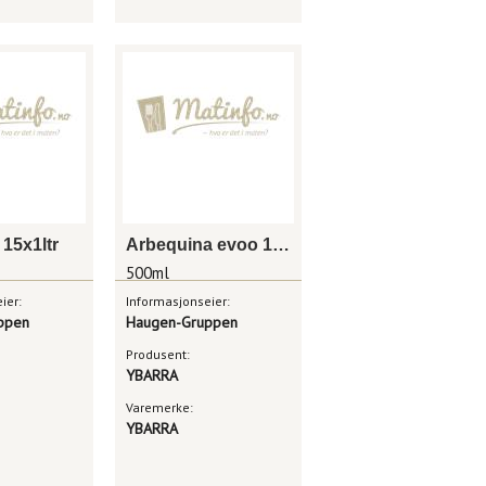
 15x1ltr
Arbequina evoo 12x500ml
500ml
ier:
Informasjonseier:
ppen
Haugen-Gruppen
Produsent:
YBARRA
Varemerke:
YBARRA