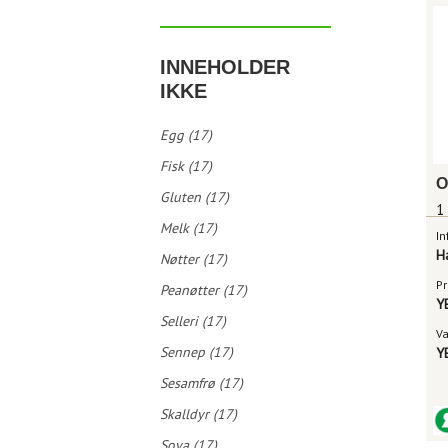
INNEHOLDER
IKKE
Egg (17)
Fisk (17)
O
Gluten (17)
1
Melk (17)
In
H
Nøtter (17)
Pr
Peanøtter (17)
Y
Selleri (17)
V
Sennep (17)
Y
Sesamfrø (17)
Skalldyr (17)
Soya (17)