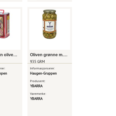
Extra virgin olivenolje 3l
Oliven grønne m.pimento 935g
935 GRM
ier:
Informasjonseier:
ppen
Haugen-Gruppen
Produsent:
YBARRA
Varemerke:
YBARRA